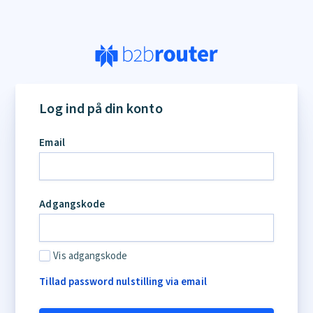
If
you
Log ind på din konto
are
a
Email
human,
ignore
this
field
Adgangskode
Vis adgangskode
Tillad password nulstilling via email